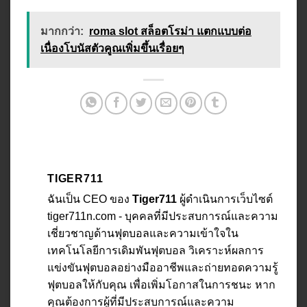
มากกว่า:
roma slot สล็อตโรม่า แตกแบบต่อ
เนื่องโบนัสตัวคูณเพิ่มขึ้นเรื่อยๆ
TIGER711
ฉันเป็น CEO ของ
Tiger711
ผู้ดำเนินการเว็บไซต์
tiger711n.com - บุคคลที่มีประสบการณ์และความ
เชี่ยวชาญด้านฟุตบอลและความเข้าใจใน
เทคโนโลยีการเดิมพันฟุตบอล วิเคราะห์ผลการ
แข่งขันฟุตบอลอย่างมืออาชีพและถ่ายทอดความรู้
ฟุตบอลให้กับคุณ เพื่อเพิ่มโอกาสในการชนะ หาก
คุณต้องการผู้ที่มีประสบการณ์และความ