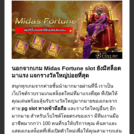
นอกจากเกม Midas Fortune slot ยังมีสล็อต
มาแรง แจกรางวัลใหญ่บ่อยที่สุด
สนุกทุกเกมจากค่ายชั้นนำมากมายผ่านที่นี่ เราเป็น
เว็บไซต์รวบรวมเกมสล็อตใหม่ที่มาแรงที่สุด ที่เปิดให้
คุณเล่นพร้อมลุ้นรับรางวัลใหญ่มากมายของเกมจาก
ค่าย
pg slot
ทางเข้ามือถือ
และรางวัลใหญ่อื่นๆ อีก
มากมาย สำหรับเว็บไซต์โดยตรงของเรา มีทีมงานมือ
อาชีพมากกว่า 100 คนที่รอให้บริการคุณ ค้นหาและ
แสดงเกมสล็อตที่เพิ่งเปิดตัวใหม่เพื่อให้คุณสามารถเล่น