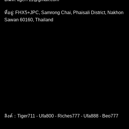
ที่อยู่: FHX5+JPC, Samrong Chai, Phaisali District, Nakhon
Sawan 60160, Thailand
ลิงค์：
Tiger711
-
Ufa800
-
Riches777
-
Ufa888
-
Beo777