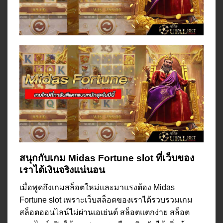
สนุกกับเกม Midas Fortune slot ที่เว็บของ
เราได้เงินจริงแน่นอน
เมื่อพูดถึงเกมสล็อตใหม่และมาแรงต้อง Midas
Fortune slot เพราะเว็บสล็อตของเราได้รวบรวมเกม
สล็อตออนไลน์ไม่ผ่านเอเย่นต์ สล็อตแตกง่าย สล็อต