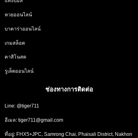
แทงบอล
หวยออนไลน์
บาคาร่าออนไลน์
เกมสล็อต
คาสิโนสด
รูเล็ตออนไลน์
ช่องทางการติดต่อ
Line: @tiger711
อีเมล:
tiger711@gmail.com
ที่อยู่: FHX5+JPC, Samrong Chai, Phaisali District, Nakhon