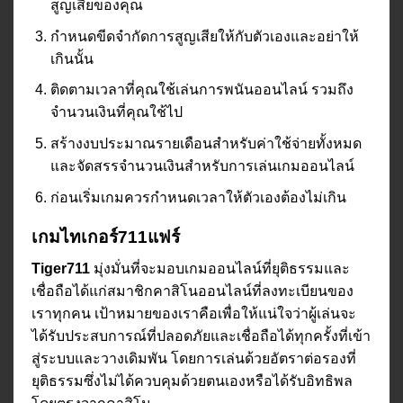
สูญเสียของคุณ
กำหนดขีดจำกัดการสูญเสียให้กับตัวเองและอย่าให้
เกินนั้น
ติดตามเวลาที่คุณใช้เล่นการพนันออนไลน์ รวมถึง
จำนวนเงินที่คุณใช้ไป
สร้างงบประมาณรายเดือนสำหรับค่าใช้จ่ายทั้งหมด
และจัดสรรจำนวนเงินสำหรับการเล่นเกมออนไลน์
ก่อนเริ่มเกมควรกำหนดเวลาให้ตัวเองต้องไม่เกิน
เกมไทเกอร์711แฟร์
Tiger711
มุ่งมั่นที่จะมอบเกมออนไลน์ที่ยุติธรรมและ
เชื่อถือได้แก่สมาชิกคาสิโนออนไลน์ที่ลงทะเบียนของ
เราทุกคน เป้าหมายของเราคือเพื่อให้แน่ใจว่าผู้เล่นจะ
ได้รับประสบการณ์ที่ปลอดภัยและเชื่อถือได้ทุกครั้งที่เข้า
สู่ระบบและวางเดิมพัน โดยการเล่นด้วยอัตราต่อรองที่
ยุติธรรมซึ่งไม่ได้ควบคุมด้วยตนเองหรือได้รับอิทธิพล