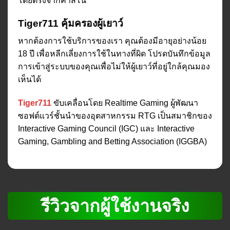
โดยตรงจากคาสิโน
Tiger711 คุ้มครองผู้เยาว์
หากต้องการใช้บริการของเรา คุณต้องมีอายุอย่างน้อย
18 ปี เพื่อหลีกเลี่ยงการใช้ในทางที่ผิด โปรดบันทึกข้อมูล
การเข้าสู่ระบบของคุณเพื่อไม่ให้ผู้เยาว์ที่อยู่ใกล้คุณมอง
เห็นได้
Tiger711
ขับเคลื่อนโดย Realtime Gaming ผู้พัฒนา
ซอฟต์แวร์ชั้นนำของอุตสาหกรรม RTG เป็นสมาชิกของ
Interactive Gaming Council (IGC) และ Interactive
Gaming, Gambling and Betting Association (IGGBA)
รีวิวจากผู้ใช้งานจริง