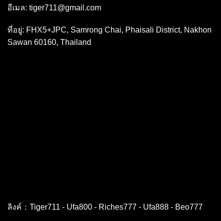
อีเมล:
tiger711@gmail.com
ที่อยู่: FHX5+JPC, Samrong Chai, Phaisali District, Nakhon
Sawan 60160, Thailand
ลิงค์：
Tiger711
-
Ufa800
-
Riches777
-
Ufa888
-
Beo777