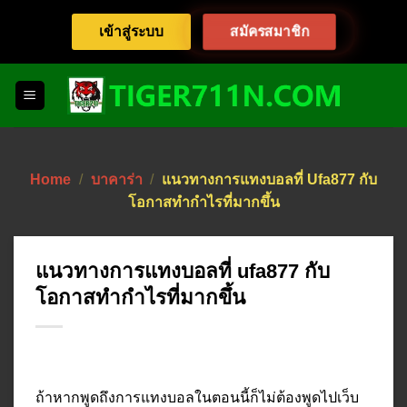
Skip
สมัครสมาชิก
เข้าสู่ระบบ
to
content
Home
/
บาคาร่า
/
แนวทางการแทงบอลที่ Ufa877 กับ
โอกาสทำกำไรที่มากขึ้น
แนวทางการแทงบอลที่ ufa877 กับ
โอกาสทำกำไรที่มากขึ้น
ถ้าหากพูดถึงการแทงบอลในตอนนี้ก็ไม่ต้องพูดไปเว็บ