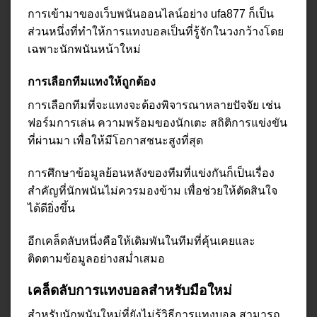
การเข้ามาของเว็บพนันออนไลน์อย่าง ufa877 ก็เป็น
ส่วนหนึ่งที่ทำให้การแทงบอลเป็นที่รู้จักในวงกว้างโดย
เฉพาะนักพนันหน้าใหม่
การเลือกทีมแทงให้ถูกต้อง
การเลือกทีมที่จะแทงจะต้องพิจารณาหลายปัจจัย เช่น
ฟอร์มการเล่น ความพร้อมของนักเตะ สถิติการแข่งขัน
ที่ผ่านมา เพื่อให้มีโอกาสชนะสูงที่สุด
การศึกษาข้อมูลย้อนหลังของทีมที่แข่งกันก็เป็นเรื่อง
สำคัญที่นักพนันไม่ควรมองข้าม เพื่อช่วยให้ตัดสินใจ
ได้ดียิ่งขึ้น
อีกเคล็ดลับหนึ่งคือให้เดิมพันในทีมที่คุ้นเคยและ
ติดตามข้อมูลอย่างสม่ำเสมอ
เคล็ดลับการแทงบอลสำหรับมือใหม่
สำหรับนักพนันใหม่ที่ยังไม่รู้วิธีการแทงบอล สามารถ