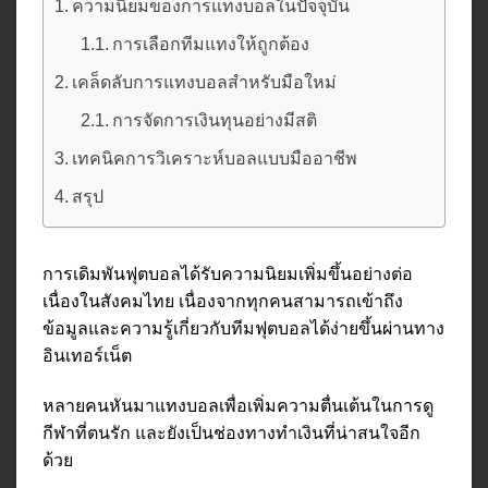
ความนิยมของการแทงบอลในปัจจุบัน
การเลือกทีมแทงให้ถูกต้อง
เคล็ดลับการแทงบอลสำหรับมือใหม่
การจัดการเงินทุนอย่างมีสติ
เทคนิคการวิเคราะห์บอลแบบมืออาชีพ
สรุป
การเดิมพันฟุตบอลได้รับความนิยมเพิ่มขึ้นอย่างต่อ
เนื่องในสังคมไทย เนื่องจากทุกคนสามารถเข้าถึง
ข้อมูลและความรู้เกี่ยวกับทีมฟุตบอลได้ง่ายขึ้นผ่านทาง
อินเทอร์เน็ต
หลายคนหันมาแทงบอลเพื่อเพิ่มความตื่นเต้นในการดู
กีฬาที่ตนรัก และยังเป็นช่องทางทำเงินที่น่าสนใจอีก
ด้วย