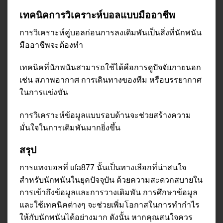
เทคนิคการวิเคราะห์บอลแบบมืออาชีพ
การวิเคราะห์คู่บอลก่อนการลงเดิมพันเป็นสิ่งที่นักพนัน
มืออาชีพจะต้องทำ
เทคนิคที่นักพนันสามารถใช้ได้คือการดูปัจจัยภายนอก
เช่น สภาพอากาศ การเดินทางของทีม หรือบรรยากาศ
ในการแข่งขัน
การวิเคราะห์ข้อมูลแบบรอบด้านจะช่วยสร้างความ
มั่นใจในการเดิมพันมากยิ่งขึ้น
สรุป
การแทงบอลที่ ufa877 นั้นเป็นทางเลือกที่น่าสนใจ
สำหรับนักพนันในยุคปัจจุบัน ด้วยความสะดวกสบายใน
การเข้าถึงข้อมูลและการวางเดิมพัน การศึกษาข้อมูล
และใช้เทคนิคต่างๆ จะช่วยเพิ่มโอกาสในการทำกำไร
ให้กับนักพนันได้อย่างมาก ดังนั้น หากคุณสนใจควร