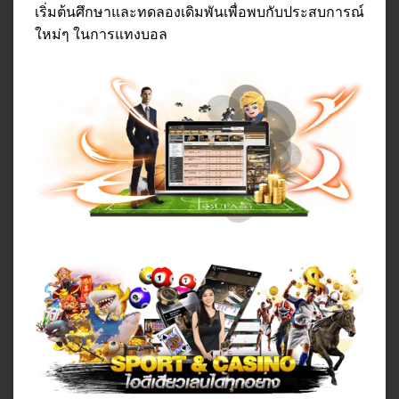
เริ่มต้นศึกษาและทดลองเดิมพันเพื่อพบกับประสบการณ์
ใหม่ๆ ในการแทงบอล