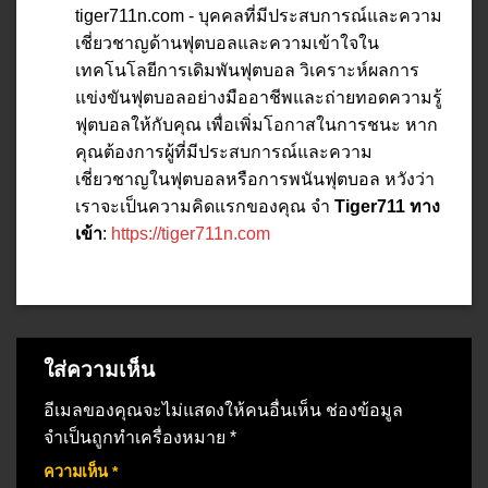
tiger711n.com - บุคคลที่มีประสบการณ์และความ
เชี่ยวชาญด้านฟุตบอลและความเข้าใจใน
เทคโนโลยีการเดิมพันฟุตบอล วิเคราะห์ผลการ
แข่งขันฟุตบอลอย่างมืออาชีพและถ่ายทอดความรู้
ฟุตบอลให้กับคุณ เพื่อเพิ่มโอกาสในการชนะ หาก
คุณต้องการผู้ที่มีประสบการณ์และความ
เชี่ยวชาญในฟุตบอลหรือการพนันฟุตบอล หวังว่า
เราจะเป็นความคิดแรกของคุณ จำ
Tiger711 ทาง
เข้า
:
https://tiger711n.com
ใส่ความเห็น
อีเมลของคุณจะไม่แสดงให้คนอื่นเห็น
ช่องข้อมูล
จำเป็นถูกทำเครื่องหมาย
*
ความเห็น
*