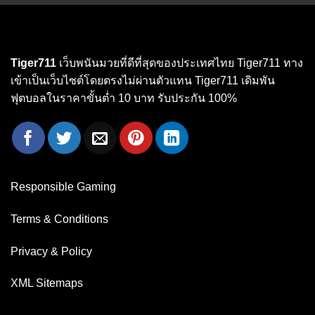
Tiger711
เว็บพนันมวยที่ดีที่สุดของประเทศไทย Tiger711 ทาง
เข้าเป็นเว็บไซต์โดยตรงไม่ผ่านตัวแทน Tiger711 เดิมพัน
ฟุตบอลในราคาขั้นต่ำ 10 บาท รับประกัน 100%
Responsible Gaming
Terms & Conditions
Privacy & Policy
XML Sitemaps