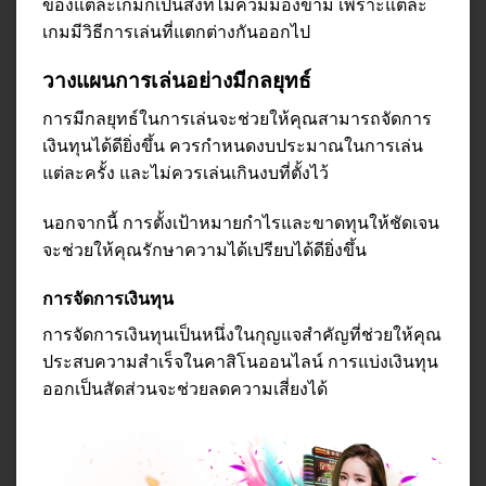
ของแต่ละเกมก็เป็นสิ่งที่ไม่ควมมองข้าม เพราะแต่ละ
เกมมีวิธีการเล่นที่แตกต่างกันออกไป
วางแผนการเล่นอย่างมีกลยุทธ์
การมีกลยุทธ์ในการเล่นจะช่วยให้คุณสามารถจัดการ
เงินทุนได้ดียิ่งขึ้น ควรกำหนดงบประมาณในการเล่น
แต่ละครั้ง และไม่ควรเล่นเกินงบที่ตั้งไว้
นอกจากนี้ การตั้งเป้าหมายกำไรและขาดทุนให้ชัดเจน
จะช่วยให้คุณรักษาความได้เปรียบได้ดียิ่งขึ้น
การจัดการเงินทุน
การจัดการเงินทุนเป็นหนึ่งในกุญแจสำคัญที่ช่วยให้คุณ
ประสบความสำเร็จในคาสิโนออนไลน์ การแบ่งเงินทุน
ออกเป็นสัดส่วนจะช่วยลดความเสี่ยงได้