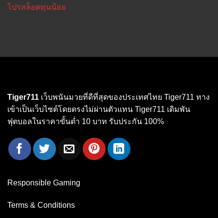
โปรสล็อตทุนน้อย
Tiger711
เว็บพนันมวยที่ดีที่สุดของประเทศไทย Tiger711 ทาง
เข้าเป็นเว็บไซต์โดยตรงไม่ผ่านตัวแทน Tiger711 เดิมพัน
ฟุตบอลในราคาขั้นต่ำ 10 บาท รับประกัน 100%
Responsible Gaming
Terms & Conditions