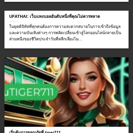
UFATHAI: เว็บแทงบอลอันดับหนึ่งที่คุณไม่ควรพลาด
ในยุคดิจิทัลที่ทุกคนต้องการความสะดวกสบายในการเข้าถึงข้อมูล
และความบันเทิงต่างๆ การพลัดเปลี่ยนเข้าสู่โลกออนไลน์กลายเป็น
ส่วนหนึ่งของชีวิตประจำวันที่หลีกเลี่ยงไม...
เริ่มต้นการผจญภัยที่ tiger711